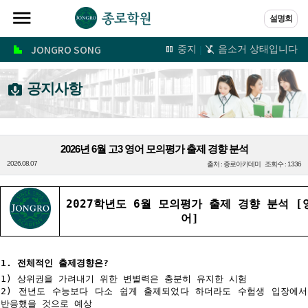

설명회
중지
음소거 상태입니다
|
JONGRO SONG
공지사항

2026년 6월 고3 영어 모의평가 출제 경향 분석
2026.08.07
출처 : 종로아카데미 조회수 : 1336
2027학년도 6월 모의평가 출제 경향 분석 [
어]
1. 전체적인 출제경향은?
1) 상위권을 가려내기 위한 변별력은 충분히 유지한 시험
2) 전년도 수능보다 다소 쉽게 출제되었다 하더라도 수험생 입장에
반응했을 것으로 예상