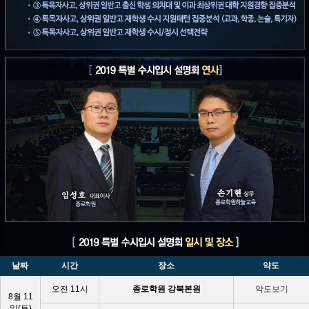
날짜
시간
장소
약도
오전 11시
종로학원 강북본원
약도보기
8월 11
일(토)