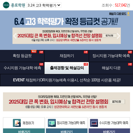
조회수 :
517,042
건
확정 등급컷
채점하기
정시지원 가능대학 예측
수시지원 가능대학 예측
출제경향 및 해설강의
해설지 다운
EVENT
채점하기OR지원가능예측 이용시, 선착순 100명 사은품 제공!
바로가기
바로가기
바로가기